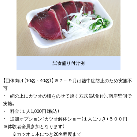
試食盛り付け例
【団体向け（10名～40名）】※７～９月は熱中症防止のため実施不
可
・ 網の上にカツオの柵をのせて焼く方式（試食付）、南岸壁側で
実施。
・ 料金：１人1,000円（税込）
・ 追加オプション：カツオ解体ショー（１人につき+５００円
※体験者全員参加となります）
※カツオ１本につき20名程度まで