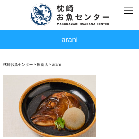
arani
枕崎お魚センター
>
飲食店
>
arani